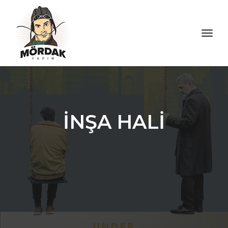
toggl
İNŞA HALİ