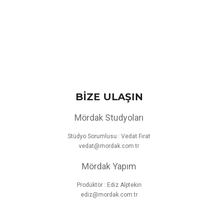
BİZE ULAŞIN
Mördak Studyoları
Stüdyo Sorumlusu : Vedat Fırat
vedat@mordak.com.tr
Mördak Yapım
Prodüktör : Ediz Alptekin
ediz@mordak.com.tr